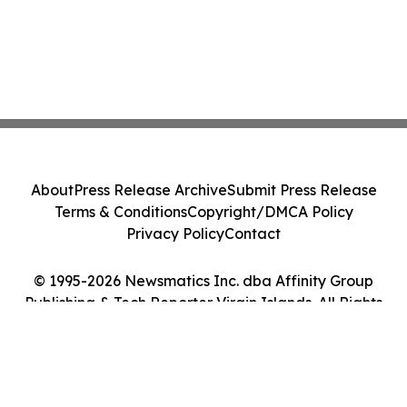
About
Press Release Archive
Submit Press Release
Terms & Conditions
Copyright/DMCA Policy
Privacy Policy
Contact
© 1995-2026 Newsmatics Inc. dba Affinity Group
Publishing & Tech Reporter Virgin Islands. All Rights
Reserved.
Cookie Settings / Your Privacy Choices