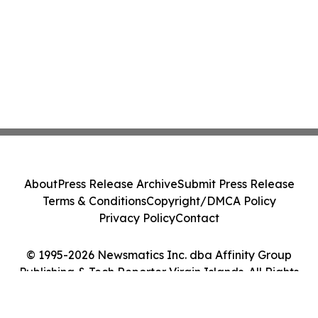
About
Press Release Archive
Submit Press Release
Terms & Conditions
Copyright/DMCA Policy
Privacy Policy
Contact
© 1995-2026 Newsmatics Inc. dba Affinity Group
Publishing & Tech Reporter Virgin Islands. All Rights
Reserved.